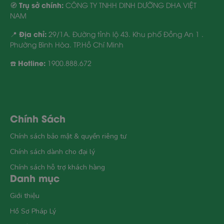
Trụ sở chính:
🧭
CÔNG TY TNHH DINH DƯỠNG DHA VIỆT
Hãy đến với
DHAMAX
để được trải
NAM
nghiệm với mức giá cực kỳ ưu đãi và
Địa chỉ:
📍
29/1A. Đường tỉnh lộ 43. Khu phố Đồng An 1 .
Phường Bình Hòa. TP.Hồ Chí Minh
còn nhiều sản phẩm khác giúp con em
của những bà mẹ bỉm sữa được phả
Hotline:
☎️
1900.888.672
triển khỏe mạnh theo hướng tốt nhất.
Chính Sách
Chính sách bảo mật & quyền riêng tư
Chính sách dành cho đại lý
Chính sách hỗ trợ khách hàng
Danh mục
Giới thiệu
Hồ Sơ Pháp Lý