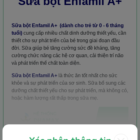
Sữa bột Enfamil A+
Sữa bột Enfamil A+ (dành cho trẻ từ 0 - 6 tháng
tuổi)
cung cấp nhiều chất dinh dưỡng thiết yếu, cần
thiết cho sự phát triển của bé trong giai đoạn đầu
đời. Sữa giúp bé tăng cường sức đề kháng, tăng
cường chức năng các hệ cơ quan, cải thiện trí não
và phát triển thể chất toàn diện.
Sữa bột Enfa
mil A+
là thức ăn tốt nhất cho sức
khỏe và sự phát triển của sơ sinh. Sữa bổ sung các
dưỡng chất thiết yếu cho sự phát triển, mà không có,
hoặc hàm lượng rất thấp trong sữa mẹ.
Xem thêm nội dung