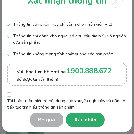
×
Xác nhận thông tin
Sản Phẩm Bán Chạy
Thông tin sản phẩm này chỉ dành cho nhân viên y tế.
Sữa bột Enfamil A+ DHA+ và
Thông tin chỉ dành cho người có nhu cầu tìm hiểu và nghiên
MFGM
cứu sản phẩm.
Liên hệ
Thông tin không mang tính chất quảng cáo sản phẩm.
Thành phần trong sữa:
Sữa Enfa Nutramigen
1900.888.672
Vui lòng liên hệ Hotline
MFGM PRO
là một màng giàu dinh dưỡng bao
Liên hệ
để được tư vấn thêm!
quanh giọt chất béo được bài tiết vào sữa. Đây
là một chất giúp cải thiện khả năng nhận thức
giúp bé phát triển thông minh hơn.
Tôi hoàn toàn hiểu rõ nội dung của khuyến nghị này và đồng ý
Sữa Enfamama A+ vani 360 plus
Ngoài ra, nó còn cải thiện hệ miễn dịch giúp bé
tiếp tục tìm hiểu thông tin sản phẩm.
phòng ngừa bệnh tật hiệu quả hơn. Cuối cùng
Liên hệ
Bỏ qua
Xác nhận
là cải thiện sức khỏe đường ruột, giúp bé dễ
dàng hấp thụ các chất dinh dưỡng và phòng