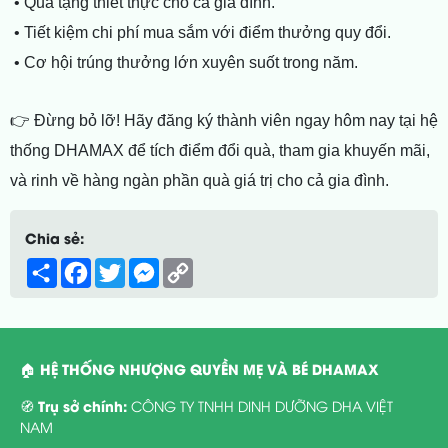
• Quà tặng thiết thực cho cả gia đình.
• Tiết kiệm chi phí mua sắm với điểm thưởng quy đổi.
• Cơ hội trúng thưởng lớn xuyên suốt trong năm.
👉 Đừng bỏ lỡ! Hãy đăng ký thành viên ngay hôm nay tại hệ
thống DHAMAX để tích điểm đổi quà, tham gia khuyến mãi,
và rinh về hàng ngàn phần quà giá trị cho cả gia đình.
Chia sẻ:
Share
Facebook
Twitter
Messenger
Copy
Link
HỆ THỐNG NHƯỢNG QUYỀN MẸ VÀ BÉ DHAMAX
🏠
Trụ sở chính:
🧭
CÔNG TY TNHH DINH DƯỠNG DHA VIỆT
NAM