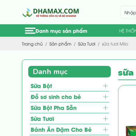
Danh mục sản phẩm
HỆ THỐ
Trang chủ
Sản phẩm
Sữa Tươi
sữa tươi Milo
sữa 
Danh mục
Sữa Bột
Đồ sơ sinh cho bé
Sữa Bột Pha Sẵn
Sữa Tươi
Bánh Ăn Dặm Cho Bé