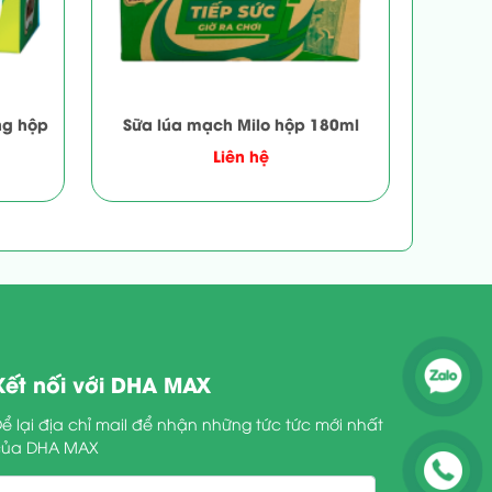
ng hộp
Sữa lúa mạch Milo hộp 180ml
Liên hệ
Kết nối với DHA MAX
ể lại địa chỉ mail để nhận những tức tức mới nhất
của DHA MAX