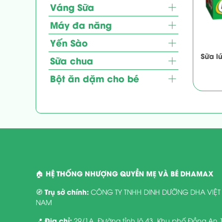
Váng Sữa
Máy đa năng
Yến Sào
Sữa l
Sữa chua
Bột ăn dặm cho bé
HỆ THỐNG NHƯỢNG QUYỀN MẸ VÀ BÉ DHAMAX
🏠
Trụ sở chính:
🧭
CÔNG TY TNHH DINH DƯỠNG DHA VIỆT
NAM
Địa chỉ:
📍
29/1A. Đường tỉnh lộ 43. Khu phố Đồng An 