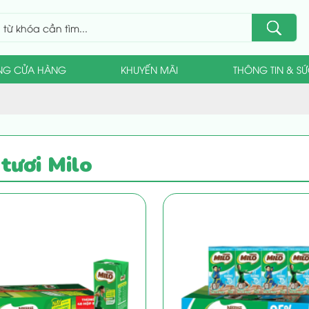
NG CỬA HÀNG
KHUYẾN MÃI
THÔNG TIN & S
tươi Milo