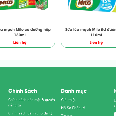
úa mạch Milo có đường hộp
Sữa lúa mạch Milo itd đườ
180ml
110ml
Liên hệ
Liên hệ
Chính Sách
Danh mục
Chính sách bảo mật & quyền
Giới thiệu
Đ
riêng tư
Hồ Sơ Pháp Lý
Chính sách dành cho đại lý
1
Tin tức