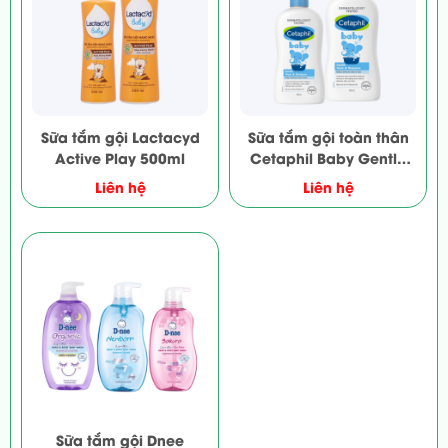
Sữa tắm gội Lactacyd
Sữa tắm gội toàn thân
Active Play 500ml
Cetaphil Baby Gentle
Wash Shampoo 2in1
Liên hệ
Liên hệ
400ml
Sữa tắm gội Dnee