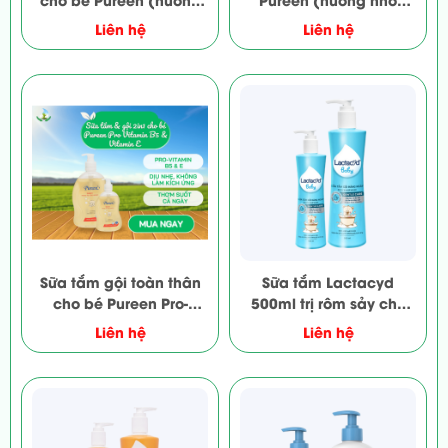
Đào và Cherry)
mận)
Liên hệ
Liên hệ
Sữa tắm gội toàn thân
Sữa tắm Lactacyd
cho bé Pureen Pro-
500ml trị rôm sảy cho
Vitamin B5 & vitamin E
bé
Liên hệ
Liên hệ