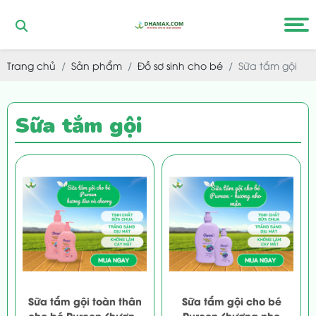
Trang chủ
Sản phẩm
Đồ sơ sinh cho bé
Sữa tắm gội
Sữa tắm gội
Sữa tắm gội toàn thân
Sữa tắm gội cho bé
cho bé Pureen (hương
Pureen (hương nho