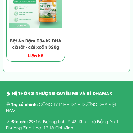
Bột Ăn Dặm D3+ k2 DHA
cà rốt - cải xoăn 320g
Liên hệ
HỆ THỐNG NHƯỢNG QUYỀN MẸ VÀ BÉ DHAMAX
🏠
Trụ sở chính:
🧭
CÔNG TY TNHH DINH DƯỠNG DHA VIỆT
NAM
Địa chỉ:
📍
29/1A. Đường tỉnh lộ 43. Khu phố Đồng An 1 .
Phường Bình Hòa. TP.Hồ Chí Minh