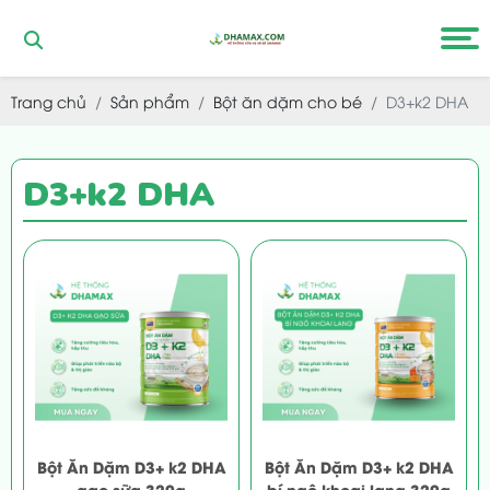
Trang chủ
Sản phẩm
Bột ăn dặm cho bé
D3+k2 DHA
D3+k2 DHA
Bột Ăn Dặm D3+ k2 DHA
Bột Ăn Dặm D3+ k2 DHA
gạo sữa 320g
bí ngô khoai lang 320g